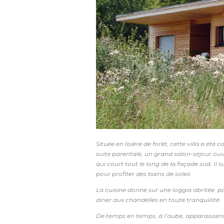
Située en lisière de forêt, cette villa a ét
suite parentale, un grand salon-séjour ou
qui court tout le long de la façade sud. Il s
pour profiter des bains de soleil.
La cuisine donne sur une loggia abritée po
diner aux chandelles en toute tranquillité.
De temps en temps, à l’aube, apparaissent f