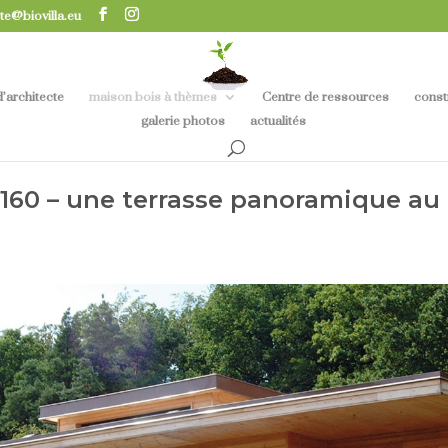
te@biovilla.eu
’architecte
maison bois à thèmes
Centre de ressources
const
galerie photos
actualités
 s160 – une terrasse panoramique au