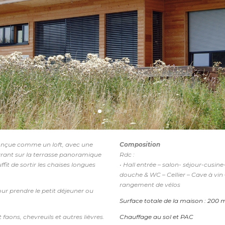
é conçue comme un loft, avec une
Composition
vrant sur la terrasse panoramique
Rdc :
uffit de sortir les chaises longues
• Hall entrée – salon- séjour-cusin
douche & WC – Cellier – Cave à vin
rangement de vélos
ur prendre le petit déjeuner ou
Surface totale de la maison : 200 
aons, chevreuils et autres lièvres.
Chauffage au sol et PAC