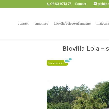
06 03 97 12 77
Contact
architec
contact
annonces
biovilla/suisse/allemagne
maison d
Biovilla Lola –