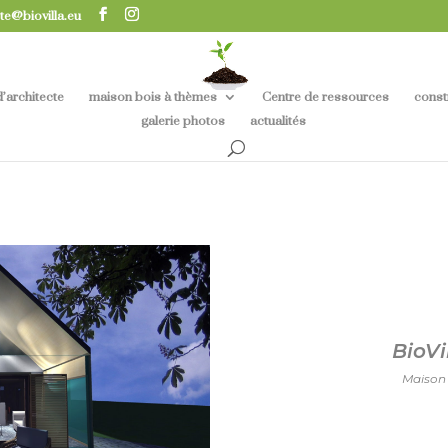
te@biovilla.eu
’architecte
maison bois à thèmes
Centre de ressources
const
galerie photos
actualités
BioVi
Maison