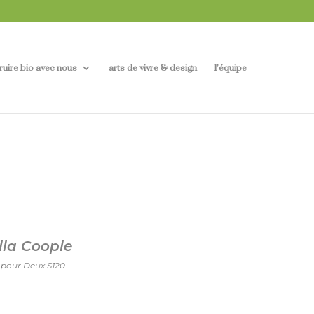
ruire bio avec nous
arts de vivre & design
l’équipe
lla Coople
 pour Deux S120