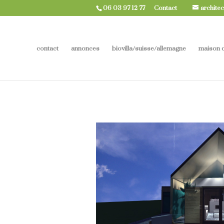
06 03 97 12 77
Contact
architec
contact
annonces
biovilla/suisse/allemagne
maison d